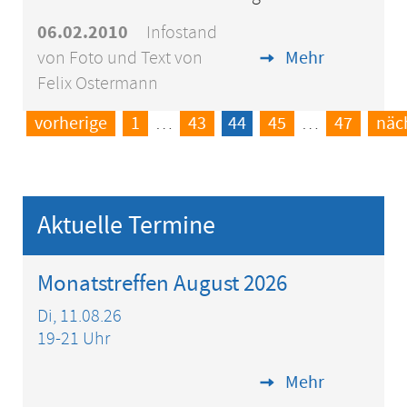
06.02.2010
Infostand
von Foto und Text von
Mehr
Felix Ostermann
vorherige
1
…
43
44
45
…
47
näc
Aktuelle Termine
Monatstreffen August 2026
Di, 11.08.26
19-21 Uhr
Mehr