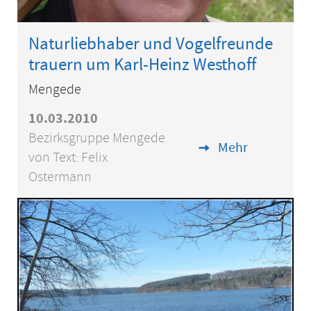
Naturliebhaber und Vogelfreunde
trauern um Karl-Heinz Westhoff
Mengede
10.03.2010
Bezirksgruppe Mengede
Mehr
von Text: Felix
Ostermann