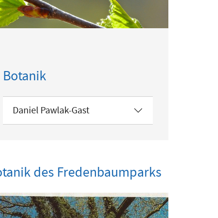
Botanik
Daniel Pawlak-Gast
otanik des Fredenbaumparks
w larger version