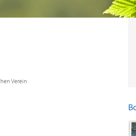
chen Verein
B
Sho