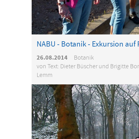
NABU - Botanik - Exkursion auf
26.08.2014
Botanik
von Text: Dieter Büscher und Brigitte
Lemm