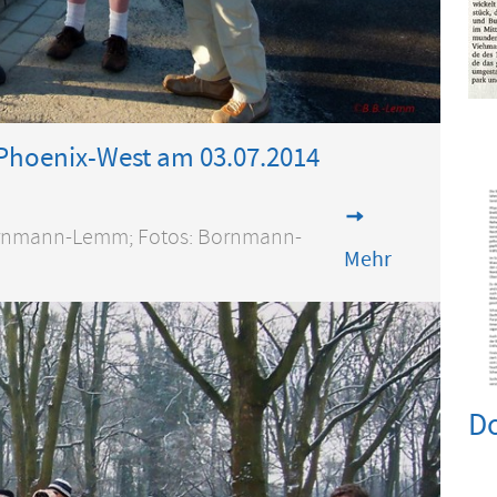
 Phoenix-West am 03.07.2014
 Bornmann-Lemm; Fotos: Bornmann-
Mehr
Do