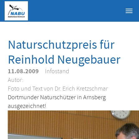
Skip to main content
Naturschutzpreis für
Reinhold Neugebauer
11.08.2009
Infostand
Autor:
Foto und Text von Dr. Erich Kretzschmar
Dortmunder Naturschützer in Arnsberg
ausgezeichnet!