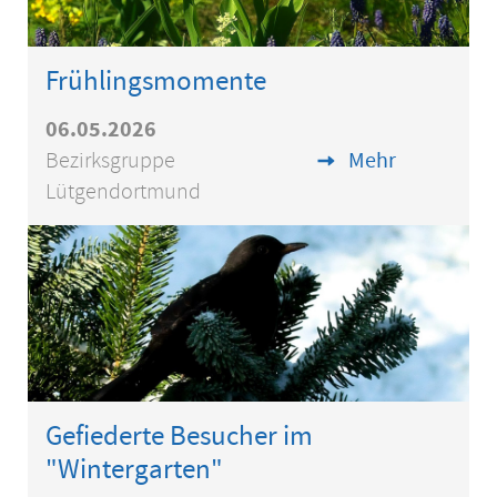
Frühlingsmomente
06.05.2026
Bezirksgruppe
Mehr
Lütgendortmund
Gefiederte Besucher im
"Wintergarten"