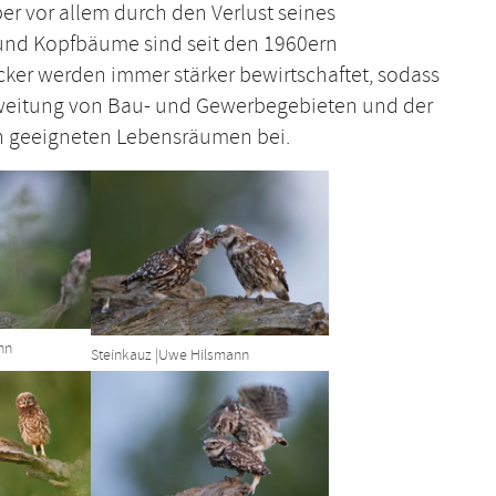
r vor allem durch den Verlust seines
und Kopfbäume sind seit den 1960ern
cker werden immer stärker bewirtschaftet, sodass
sweitung von Bau- und Gewerbegebieten und der
an geeigneten Lebensräumen bei.
sion
Show larger version
nn
Steinkauz |Uwe Hilsmann
sion
Show larger version