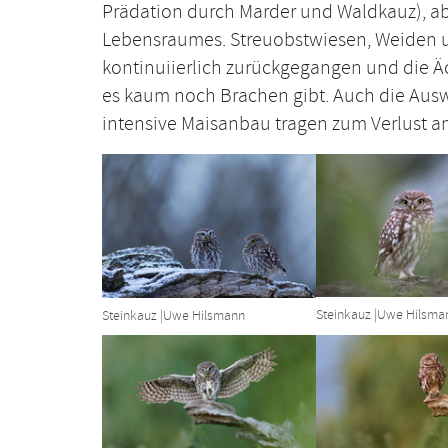
Prädation durch Marder und Waldkauz), abe
Lebensraumes. Streuobstwiesen, Weiden 
kontinuiierlich zurückgegangen und die Ä
es kaum noch Brachen gibt. Auch die Au
intensive Maisanbau tragen zum Verlust 
Show larger version
Show larger ver
Steinkauz |Uwe Hilsma
Steinkauz |Uwe Hilsmann
Show larger version
Show larger ver