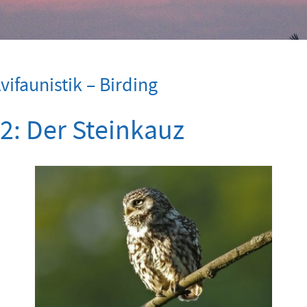
ifaunistik – Birding
2: Der Steinkauz
Show larger version