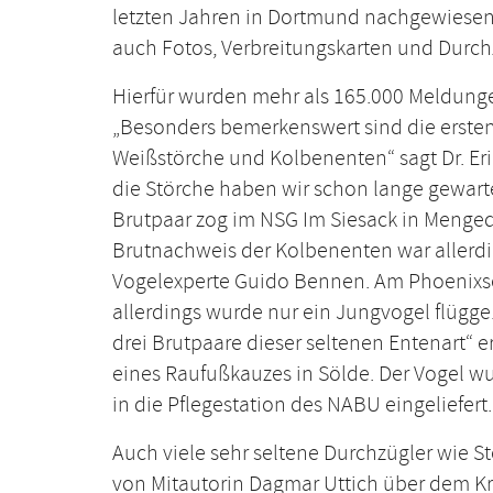
letzten Jahren in Dortmund nachgewiesene
auch Fotos, Verbreitungskarten und Dur
Hierfür wurden mehr als 165.000 Meldung
„Besonders bemerkenswert sind die erste
Weißstörche und Kolbenenten“ sagt Dr. Er
die Störche haben wir schon lange gewarte
Brutpaar zog im NSG Im Siesack in Mengede
Brutnachweis der Kolbenenten war allerd
Vogelexperte Guido Bennen. Am Phoenixse
allerdings wurde nur ein Jungvogel flügge
drei Brutpaare dieser seltenen Entenart“ 
eines Raufußkauzes in Sölde. Der Vogel w
in die Pflegestation des NABU eingeliefert.
Auch viele sehr seltene Durchzügler wie 
von Mitautorin Dagmar Uttich über dem Kr