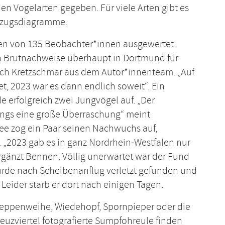
n Vogelarten gegeben. Für viele Arten gibt es
chzugsdiagramme.
en von 135 Beobachter*innen ausgewertet.
n Brutnachweise überhaupt in Dortmund für
ich Kretzschmar aus dem Autor*innenteam. „Auf
t, 2023 war es dann endlich soweit“. Ein
 erfolgreich zwei Jungvögel auf. „Der
ings eine große Überraschung“ meint
e zog ein Paar seinen Nachwuchs auf,
. „2023 gab es in ganz Nordrhein-Westfalen nur
ergänzt Bennen. Völlig unerwartet war der Fund
urde nach Scheibenanflug verletzt gefunden und
 Leider starb er dort nach einigen Tagen.
Steppenweihe, Wiedehopf, Spornpieper oder die
euzviertel fotografierte Sumpfohreule finden