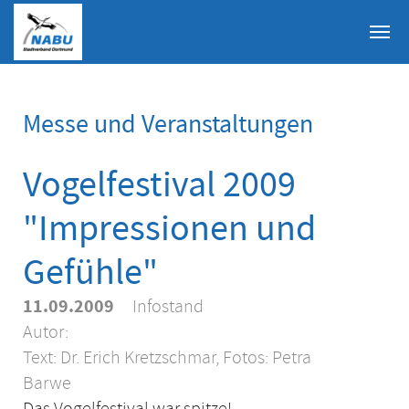
Skip to main content
Messe und Veranstaltungen
Vogelfestival 2009
"Impressionen und
Gefühle"
11.09.2009
Infostand
Autor:
Text: Dr. Erich Kretzschmar, Fotos: Petra
Barwe
Das Vogelfestival war spitze!