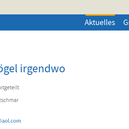
Aktuelles
G
Vögel irgendwo
tgeteilt.
tzschmar
@aol.com