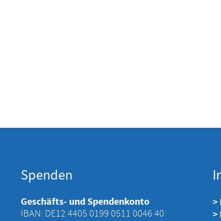
Spenden
I
Geschäfts- und Spendenkonto
>
IBAN: DE12 4405 ‍0199 ‍0511 ‍0046 ‍40
>